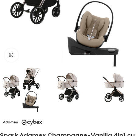
Faceți clic pentru a mări
Spark Adamex Champagne-Vanilla 4in1 cu