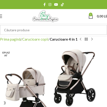
0
0,00
LE
Prima pagină
Carucioare copii
Carucioare 4 in 1
EPUIZ
AT