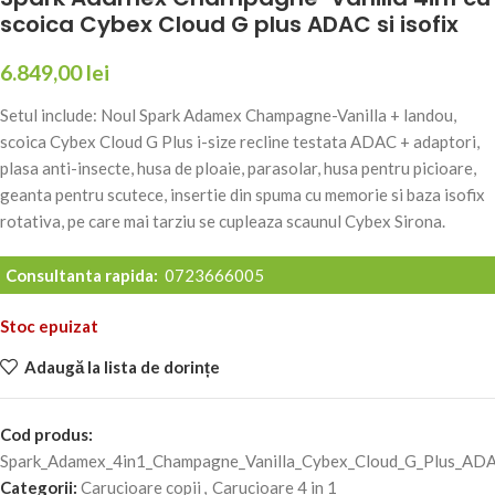
scoica Cybex Cloud G plus ADAC si isofix
6.849,00
lei
Setul include: Noul Spark Adamex Champagne-Vanilla + landou,
scoica Cybex Cloud G Plus i-size recline testata ADAC + adaptori,
plasa anti-insecte, husa de ploaie, parasolar, husa pentru picioare,
geanta pentru scutece, insertie din spuma cu memorie si baza isofix
rotativa, pe care mai tarziu se cupleaza scaunul Cybex Sirona.
Consultanta rapida:
0723666005
Stoc epuizat
Adaugă la lista de dorințe
Cod produs:
Spark_Adamex_4in1_Champagne_Vanilla_Cybex_Cloud_G_Plus_ADA
Categorii:
Carucioare copii
,
Carucioare 4 in 1