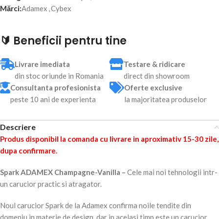
Mărci:
Adamex
,
Cybex
🔰 Beneficii pentru tine
Livrare imediata
Testare & ridicare
din stoc oriunde in Romania
direct din showroom
Consultanta profesionista
Oferte exclusive
peste 10 ani de experienta
la majoritatea produselor
Descriere
Produs disponibil la comanda cu livrare in aproximativ 15-30 zile,
dupa confirmare.
Spark ADAMEX Champagne-Vanilla –
Cele mai noi tehnologii intr-
un carucior practic si atragator.
Noul carucior Spark de la Adamex confirma noile tendite din
domeniu in materie de design, dar in acelasi timp este un carucior