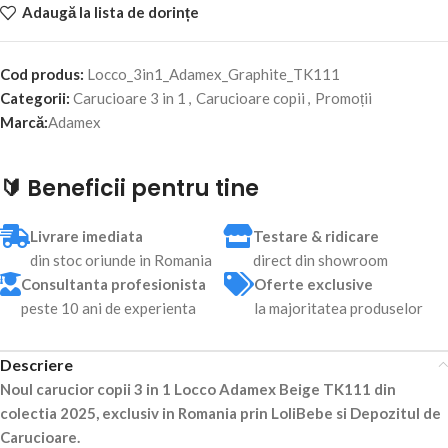
Adaugă la lista de dorințe
Cod produs:
Locco_3in1_Adamex_Graphite_TK111
Categorii:
Carucioare 3 in 1
,
Carucioare copii
,
Promoții
Marcă:
Adamex
🔰 Beneficii pentru tine
Livrare imediata
Testare & ridicare
din stoc oriunde in Romania
direct din showroom
Consultanta profesionista
Oferte exclusive
peste 10 ani de experienta
la majoritatea produselor
Descriere
Noul carucior copii 3 in 1 Locco Adamex Beige TK111 din
colectia 2025, exclusiv in Romania prin LoliBebe si Depozitul de
Carucioare.