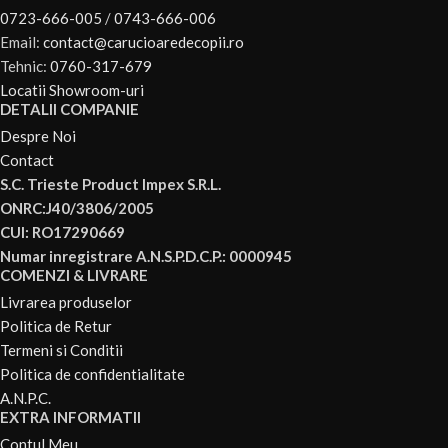
cu bareta separata pentru a o purta pe umar
0723-666-005
/
0743-666-006
Email:
contact@carucioaredecopii.ro
– cos de cumparaturi acoperit
Tehnic:
0760-317-679
– maner reglabil pe inaltime din piele
Locatii Showroom-uri
DETALII COMPANIE
– frana actionata central
Despre Noi
Contact
– sistem de siguranta la pliere anti-actionare accidentala
S.C. Trieste Product Impex S.R.L.
ONRC:J40/3806/2005
– toate partile reversibile la 360 grade cu prindere individuala pe
CUI: RO17290669
cadru foarte facila si rapida pe click
Numar inregistrare A.N.S.P.D.C.P.: 0000945
COMENZI & LIVRARE
Specificatii:
Livrarea produselor
Politica de Retur
Cadrul:
Termeni si Conditii
Politica de confidentialitate
– super rezistent si usor din aluminiu cu suspensie mijloc
A.N.P.C.
EXTRA INFORMATII
– suspensie spate ajustabila + suspensie suplimentara la rotile fata
Contul Meu