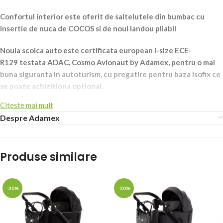
Confortul interior este oferit de saltelutele din bumbac cu
insertie de nuca de COCOS si de noul landou pliabil
Noula scoica auto este certificata european i-size ECE-
R129 testata ADAC, Cosmo Avionaut by Adamex, pentru o mai
buna siguranta in autoturism, cu pregatire pentru baza isofix ce
se poate achizitiona optional.
Citeste mai mult
Setul include:
Despre Adamex
– cadru aluminiu usor cu noile roti din
GEL Soft (moale) ce nu se
sparg
, cu rulmenti, cele din fata pivotante cu blocaj + suspensie si pe
rotile din fata
Produse similare
– suspensia de la rotile spate este reglabila in intensitate o data cu
cresterea bebelusului
-30%
-30%
– noul landou usor pliabil ce include copertina si husa de iarna +
salteluta cu memorie