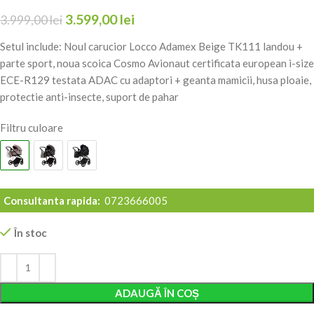
3.599,00
lei
3.999,00
lei
Setul include: Noul carucior Locco Adamex Beige TK111 landou +
parte sport, noua scoica Cosmo Avionaut certificata european i-size
ECE-R129 testata ADAC cu adaptori + geanta mamicii, husa ploaie,
protectie anti-insecte, suport de pahar
Filtru culoare
Consultanta rapida:
0723666005
În stoc
Alternative:
ADAUGĂ ÎN COȘ