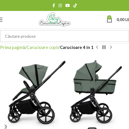
0
0,00
LE
Prima pagină
Carucioare copii
Carucioare 4 in 1