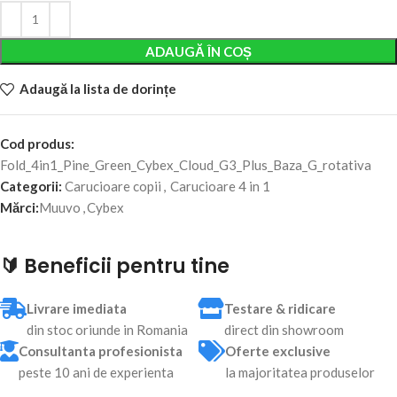
Alternative:
ADAUGĂ ÎN COȘ
Adaugă la lista de dorințe
Cod produs:
Fold_4in1_Pine_Green_Cybex_Cloud_G3_Plus_Baza_G_rotativa
Categorii:
Carucioare copii
,
Carucioare 4 in 1
Mărci:
Muuvo
,
Cybex
🔰 Beneficii pentru tine
Livrare imediata
Testare & ridicare
din stoc oriunde in Romania
direct din showroom
Consultanta profesionista
Oferte exclusive
peste 10 ani de experienta
la majoritatea produselor