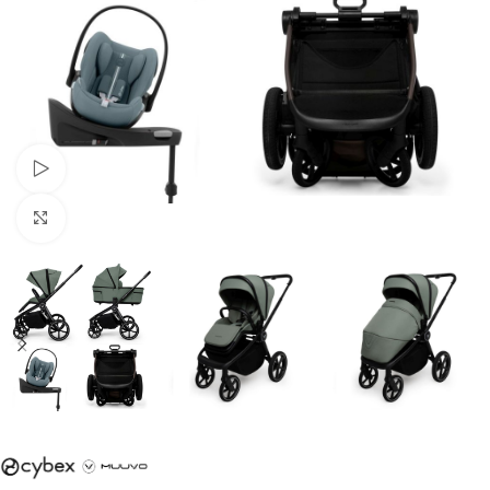
Urmărește videoclipul
Faceți clic pentru a mări