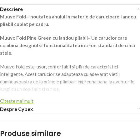
Descriere
Muuvo Fold – noutatea anului in materie de carucioare, landou
pliabil cuplat pe cadru.
Muuvo Fold Pine Green cu landou pliabil– Un carucior care
combina designul si functionalitatea intr-un standard de cinci
stele.
Muuvo Fold este usor, confortabil si plin de caracteristici
inteligente. Acest carucior se adapteaza cu adevarat vietii
dumneavoastra de la primele plimbari impreuna pana la aventurile
lungi cu un copil mic si curios.
Citeste mai mult
Fiecare mama stie cat de important este sa aleaga un carucior care
Despre Cybex
sa asigure confort atat pentru copil, cat si pentru parinte. Acesta te
insoteste in fiecare zi – din primele zile de viata ale bebelusului, pana
la primele sale aventuri pe propriile picioare.
Produse similare
Muuvo Fold a fost creat pentru a permite sa te bucuri de fiecare