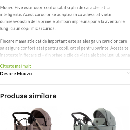
Muuvo Five este usor, confortabil si plin de caracteristici
inteligente. Acest carucior se adapteaza cu adevarat vietii
dumneavoastra de la primele plimbari impreuna pana la aventurile
lungi cu un copil mic si curios.
Fiecare mama stie cat de important este sa aleaga un carucior care
sa asigure confort atat pentru copil, cat si pentru parinte. Acesta te
insoteste in fiecare zi – din primele zile de viata ale bebelusului, pana
la primele sale aventuri pe propriile picioare.
Citeste mai mult
Despre Muuvo
Muuvo Five a fost creat pentru a permite sa te bucuri de fiecare
moment, de la nastere pana la 4 ani.
Inaltatoare integrate – mereu la indemana
Produse similare
Adaptoarele inaltator pentru landou si scaunul caruciorului sunt
incorporate in cadru. Aceasta inseamna ca nu trebuie sa adaugi, sa
cauti sau sa-ti amintesti nimic. Cu o singura miscare, poti regla
inaltimea in 3 pozitii – oferindu-i micutului tau conditiile perfecte