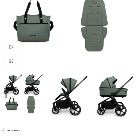
Urmărește videoclipul
Faceți clic pentru a mări