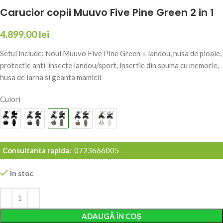
Carucior copii Muuvo Five Pine Green 2 in 1
4.899,00
lei
Setul include: Noul Muuvo Five Pine Green + landou, husa de ploaie,
protectie anti-insecte landou/sport, insertie din spuma cu memorie,
husa de iarna si geanta mamicii
Culori
Consultanta rapida:
0723666005
În stoc
Alternative:
ADAUGĂ ÎN COȘ