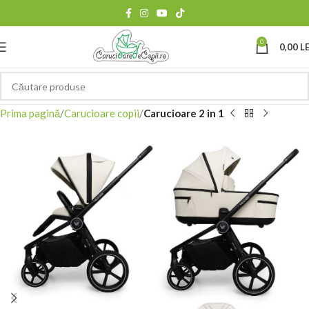
0
0,00
LE
Prima pagină
Carucioare copii
Carucioare 2 in 1