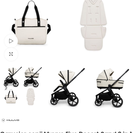
Urmărește videoclipul
Faceți clic pentru a mări