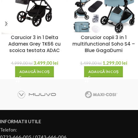
Roti Infinergy® – moi si confortabile pe orice teren
Noile roti usoare din spuma de la BASF absorb socurile mai bine ca
niciodata. Nu se vor dezumfla, nu necesita pompare si ofera in
Carucior 3 in 1 Delta
Carucior copii 3 in 1
continuare o aderenta excelenta. Datorita lor, plimbarea pe
Adamex Grey TK66 cu
multifunctional Soho S4 –
suprafete accidentate este la fel de confortabila ca si mersul pe un
scoica testata ADAC
Blue GagaDumi
trotuar neted.
3.499,00
lei
1.299,00
lei
4.999,00
lei
1.499,00
lei
Landou spatios cu Airflow 3D
ADAUGĂ ÎN COȘ
ADAUGĂ ÎN COȘ
Cele trei panouri de ventilatie din landou asigura ca micutul tau
ramane racoros chiar si in zilele calduroase. Baza landoului este
intarita cu spuma EPP pentru a absorbi socurile si a proteja
impotriva frigului. In plus, parasolarul si materialul UPF 50+ ofera
protectie completa in orice vreme.
INFORMATII UTILE
Scaun mare pentru carucior
Telefon:
0723-666-005
/
0743-666-006