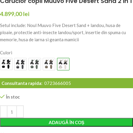
Carucior copii Muuvo Five Desert Sand 2 in 1
4.899,00
lei
Setul include: Noul Muuvo Five Desert Sand + landou, husa de
ploaie, protectie anti-insecte landou/sport, insertie din spuma cu
memorie, husa de iarna si geanta mamicii
Culori
Consultanta rapida:
0723666005
În stoc
Alternative:
ADAUGĂ ÎN COȘ