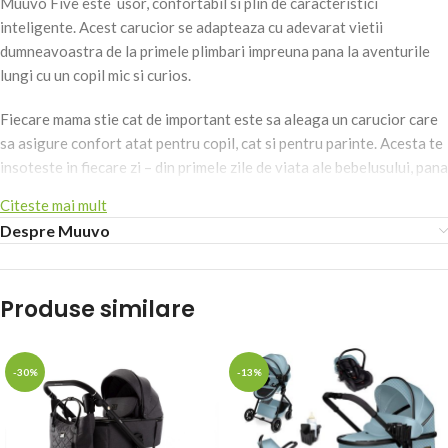
Muuvo Five este usor, confortabil si plin de caracteristici
inteligente. Acest carucior se adapteaza cu adevarat vietii
dumneavoastra de la primele plimbari impreuna pana la aventurile
lungi cu un copil mic si curios.
Fiecare mama stie cat de important este sa aleaga un carucior care
sa asigure confort atat pentru copil, cat si pentru parinte. Acesta te
insoteste in fiecare zi – din primele zile de viata ale bebelusului, pana
la primele sale aventuri pe propriile picioare.
Citeste mai mult
Despre Muuvo
Muuvo Five a fost creat pentru a permite sa te bucuri de fiecare
moment, de la nastere pana la 4 ani.
Inaltatoare integrate – mereu la indemana
Produse similare
Adaptoarele inaltator pentru landou si scaunul caruciorului sunt
incorporate in cadru. Aceasta inseamna ca nu trebuie sa adaugi, sa
-30%
-13%
cauti sau sa-ti amintesti nimic. Cu o singura miscare, poti regla
inaltimea in 3 pozitii – oferindu-i micutului tau conditiile perfecte
pentru somn si plimbari.