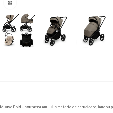
Faceți clic pentru a mări
Muuvo Fold – noutatea anului in materie de carucioare, landou pl