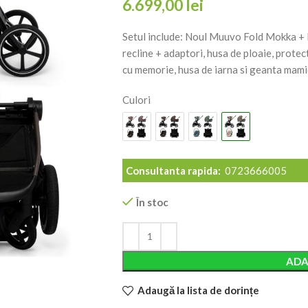
6.699,00
lei
Setul include: Noul Muuvo Fold Mokka + l
recline + adaptori, husa de ploaie, protec
cu memorie, husa de iarna si geanta mami
Culori
Consultanta rapida:
0723666005
În stoc
Alternative:
ADA
Adaugă la lista de dorințe