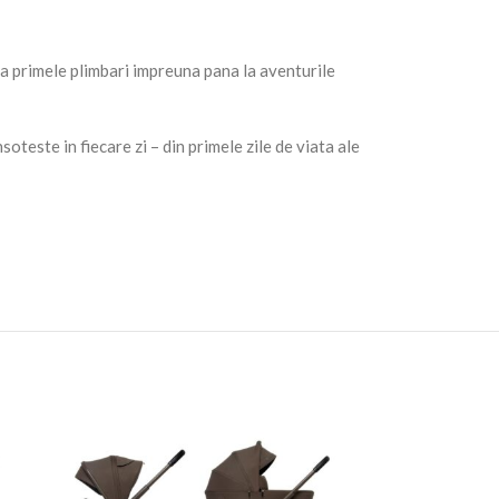
la primele plimbari impreuna pana la aventurile
oteste in fiecare zi – din primele zile de viata ale
sau sa-ti amintesti nimic. Cu o singura miscare,
uare o aderenta excelenta. Datorita lor, plimbarea
-10%