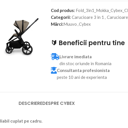
Cod produs:
Fold_3in1_Mokka_Cybex_C
Categorii:
Carucioare 3 in 1
,
Carucioare
Mărci:
Muuvo
,
Cybex
🔰 Beneficii pentru tine
Livrare imediata
din stoc oriunde in Romania
Consultanta profesionista
peste 10 ani de experienta
DESCRIERE
DESPRE CYBEX
iabil cuplat pe cadru.