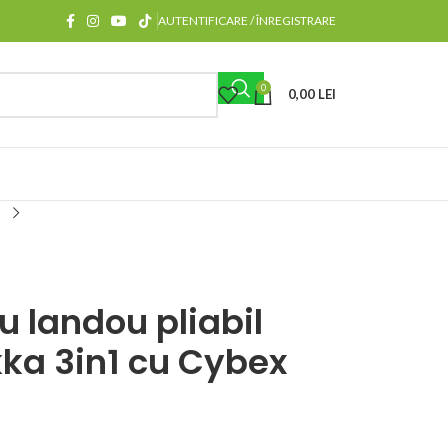
AUTENTIFICARE / ÎNREGISTRARE
0
0,00
LEI
u landou pliabil
ka 3in1 cu Cybex