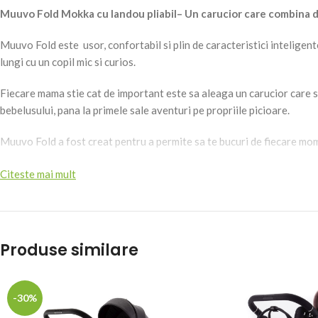
Muuvo Fold Mokka cu landou pliabil– Un carucior care combina des
Muuvo Fold este usor, confortabil si plin de caracteristici intelige
lungi cu un copil mic si curios.
Fiecare mama stie cat de important este sa aleaga un carucior care sa 
bebelusului, pana la primele sale aventuri pe propriile picioare.
Muuvo Fold a fost creat pentru a permite sa te bucuri de fiecare mome
Inaltatoare integrate – mereu la indemana
Citeste mai mult
Adaptoarele inaltator pentru landou si scaunul caruciorului sunt inco
poti regla inaltimea in 3 pozitii – oferindu-i micutului tau conditiile 
Produse similare
Roti Infinergy® – moi si confortabile pe orice teren
Noile roti usoare din spuma de la BASF absorb socurile mai bine ca n
-30%
pe suprafete accidentate este la fel de confortabila ca si mersul pe 