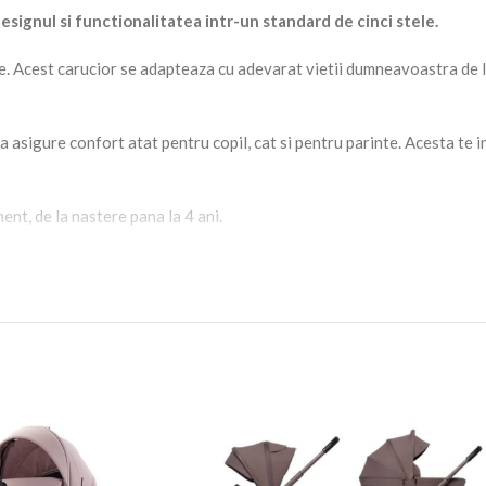
ignul si functionalitatea intr-un standard de cinci stele.
nte. Acest carucior se adapteaza cu adevarat vietii dumneavoastra de 
asigure confort atat pentru copil, cat si pentru parinte. Acesta te ins
nt, de la nastere pana la 4 ani.
rporate in cadru. Aceasta inseamna ca nu trebuie sa adaugi, sa cauti 
perfecte pentru somn si plimbari.
iciodata. Nu se vor dezumfla, nu necesita pompare si ofera in contin
un trotuar neted.