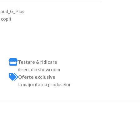
loud_G_Plus
 copii
Testare & ridicare
direct din showroom
Oferte exclusive
la majoritatea produselor