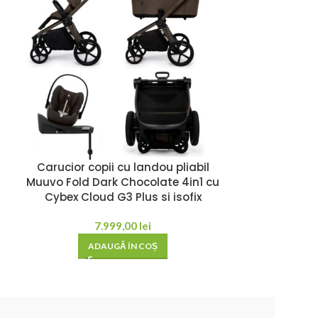
 cu spuma EPP pentru a absorbi socurile si a
 pui de somn. Sistemul de hamuri cu catarama
Carucior copii cu landou pliabil
Carucior copi
Muuvo Fold Dark Chocolate 4in1 cu
cu Cybex 
Cybex Cloud G3 Plus si isofix
atiu. Solutia perfecta pentru masina sau pentru
6.699,
7.999,00
lei
AD
ADAUGĂ ÎN COȘ