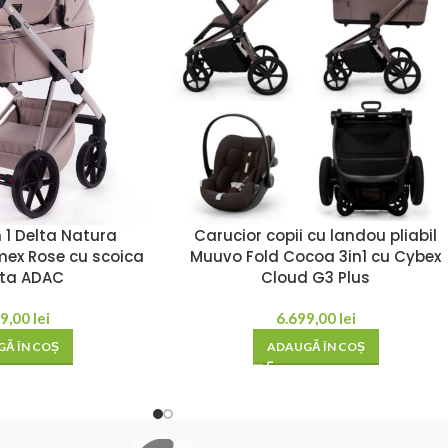
ne racoros chiar si in zilele calduroase. Baza landoului este intarita
+ ofera protectie completa in orice vreme.
opilului tau suficient spatiu pentru a sta confortabil sau a trage un
n 1 Delta Natura
Carucior copii cu landou pliabil
mex Rose cu scoica
Muuvo Fold Cocoa 3in1 cu Cybex
ata ADAC
Cloud G3 Plus
d se pliaza cu o singura miscare si odata pliat, ocupa foarte putin sp
99,00
lei
6.699,00
lei
Ă ÎN COȘ
ADAUGĂ ÎN COȘ
s usor si rapid din ambele parti.