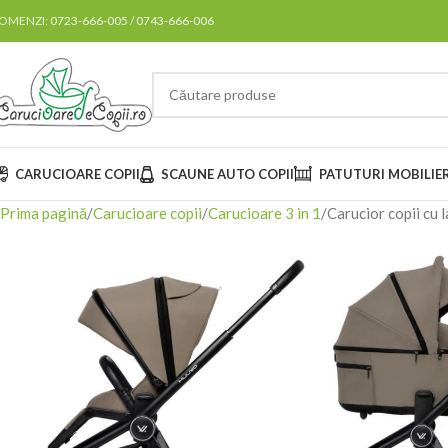
OMENZI:
0723-666-005
/
0743-666-006
CARUCIOARE COPII
SCAUNE AUTO COPII
PATUTURI MOBILIE
Prima pagină
Carucioare copii
Carucioare 3 in 1
Carucior copii cu