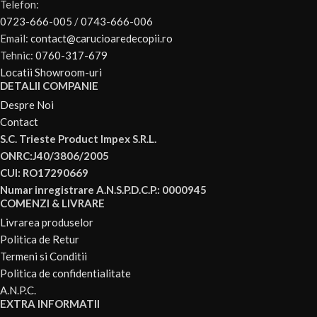
Telefon:
maxim spatarul facand din Melio Carbon un carucior ce poate fi
0723-666-005
/
0743-666-006
folosit de la nastere.
Email:
contact@carucioaredecopii.ro
Tehnic:
0760-317-679
– Suspensii pe rotile din spate si amortizoare pe rotile din
Locatii Showroom-uri
fata:
Suspensiile de pe rotile din spate si amortizoarele de pe rotile
DETALII COMPANIE
din fata fac posibila calatoria confortabila pe diferite suprafete-
Despre Noi
mobilitate pentru dumneavoastra si somn neintrerupt pentru copil.
Contact
S.C. Trieste Product Impex S.R.L.
– Sistem de calatorie 4-in-1:
Un singur cadru, patru optiuni de
ONRC:J40/3806/2005
calatorie. Pe langa scaunul sport, caruciorul Melio este compatibil
CUI: RO17290669
cu scaunele noastre multiplu premiate, landoul Melio* si Cocoon S.
Numar inregistrare A.N.S.P.D.C.P.: 0000945
COMENZI & LIVRARE
Livrarea produselor
Politica de Retur
Termeni si Conditii
Politica de confidentialitate
A.N.P.C.
EXTRA INFORMATII