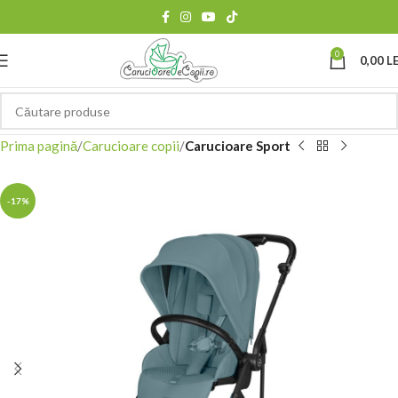
0
0,00
LE
Prima pagină
Carucioare copii
Carucioare Sport
-17%