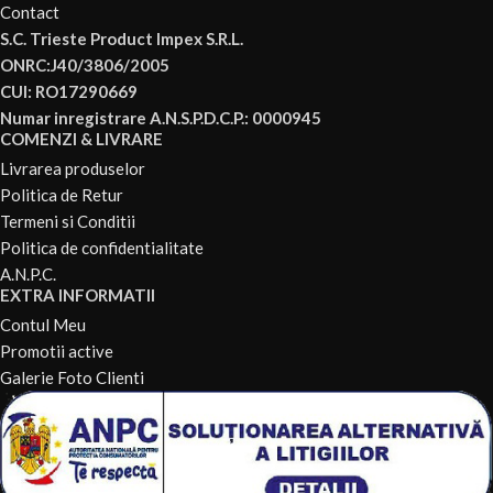
Contact
S.C. Trieste Product Impex S.R.L.
ONRC:J40/3806/2005
CUI: RO17290669
Numar inregistrare A.N.S.P.D.C.P.: 0000945
COMENZI & LIVRARE
Livrarea produselor
Politica de Retur
Termeni si Conditii
Politica de confidentialitate
A.N.P.C.
EXTRA INFORMATII
Contul Meu
Promotii active
Galerie Foto Clienti