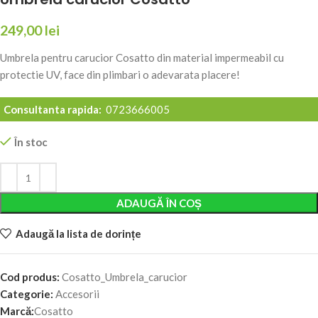
249,00
lei
Umbrela pentru carucior Cosatto din material impermeabil cu
protectie UV, face din plimbari o adevarata placere!
Consultanta rapida:
0723666005
În stoc
Alternative:
ADAUGĂ ÎN COȘ
Adaugă la lista de dorințe
Cod produs:
Cosatto_Umbrela_carucior
Categorie:
Accesorii
Marcă:
Cosatto