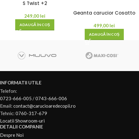
S Twist +2
Geanta carucior Cosatto
249,00
lei
ADAUGĂ ÎN COȘ
499,00
lei
ADAUGĂ ÎN COȘ
INFORMATII UTILE
Telefon:
0723-666-005
/
0743-666-006
Email:
contact@carucioaredecopii.ro
Tehnic:
0760-317-679
Locatii Showroom-uri
DETALII COMPANIE
Despre Noi