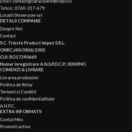
Email:
contact@carucioaredecopii.ro
Tehnic:
0760-317-679
Locatii Showroom-uri
DETALII COMPANIE
Despre Noi
Contact
S.C. Trieste Product Impex S.R.L.
ONRC:J40/3806/2005
CUI: RO17290669
Numar inregistrare A.N.S.P.D.C.P.: 0000945
COMENZI & LIVRARE
Livrarea produselor
Politica de Retur
Termeni si Conditii
Politica de confidentialitate
A.N.P.C.
EXTRA INFORMATII
Contul Meu
Promotii active