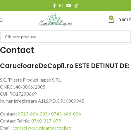
0
0,00
LE
Contact
CarucioareDeCopii.ro ESTE DETINUT DE:
S.C. Trieste Product Impex S.R.L.
ONRC:J40/3806/2005
CUI: RO17290669
Numar inregistrare A.N.S.P.D.C.P.: 0000945
Contact:
0723-666-005
/
0743-666-006
Contact Tehnic:
0760-317-679
Email:
contact@carucioaredecopii.ro