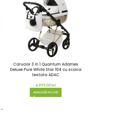
Carucior 3 in 1 Quantum Adamex
Deluxe Pure White Star 104 cu scoica
testata ADAC
6.999,00
lei
ADAUGĂ ÎN COȘ
→