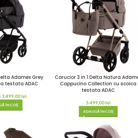
 Delta Adamex Grey
Carucior 3 in 1 Delta Natura Adam
ca testata ADAC
Cappucino Collection cu scoica
testata ADAC
3.499,00
lei
i
5.499,00
lei
Ă ÎN COȘ
ADAUGĂ ÎN COȘ