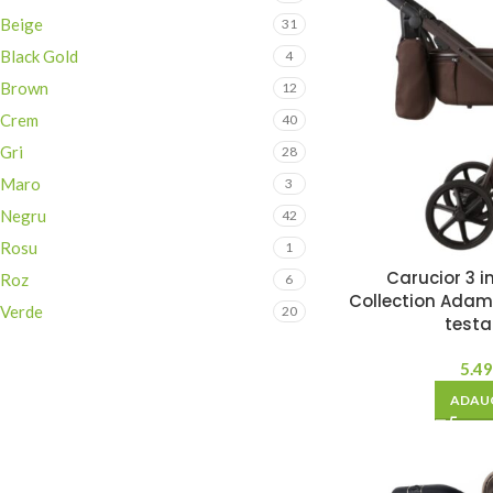
Beige
31
Black Gold
4
Brown
12
Crem
40
Gri
28
Maro
3
Negru
42
Rosu
1
Carucior 3 i
Roz
6
Collection Adam
Verde
20
test
5.4
ADAUG