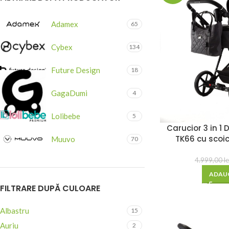
Adamex
65
Cybex
134
Future Design
18
GagaDumi
4
Lolibebe
5
Carucior 3 in 1
TK66 cu scoi
Muuvo
70
4.999,00
le
ADAUG
FILTRARE DUPĂ CULOARE
Albastru
15
Auriu
2