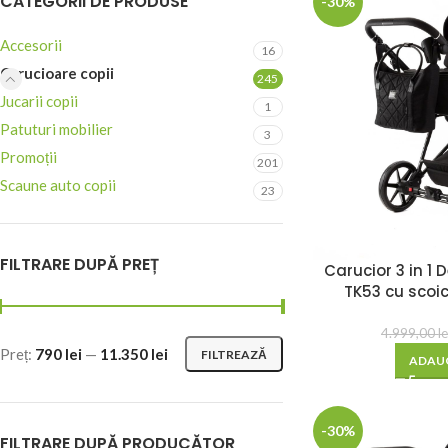
CATEGORII DE PRODUSE
-30%
Accesorii
16
Carucioare copii
245
Jucarii copii
1
Patuturi mobilier
3
Promoții
201
Scaune auto copii
23
FILTRARE DUPĂ PREȚ
Carucior 3 in 1
TK53 cu scoi
4.999,00
le
Preț:
790 lei
—
11.350 lei
FILTREAZĂ
ADAUG
-30%
FILTRARE DUPĂ PRODUCĂTOR