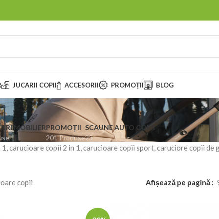
R
JUCARII COPII
ACCESORII
PROMOȚII
BLOG
URI MOBILIER
PROMOȚII
SCAUNE AUTO COPII
use
201 Produse
23
 1, carucioare copii 2 in 1, carucioare copii sport, caruciore copii de
oare copii
Afișează pe pagină