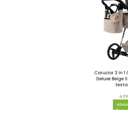
Carucior 3 in
Deluxe Beige S
test
6.9
ADAUG