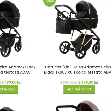
-30%
 Delta Adamex Black
Carucior 3 in 1 Delta Adamex Delu
ca testata ADAC
Black TK807 cu scoica testata AD
3.499,00
lei
3.499,00
lei
i
4.999,00
lei
Ă ÎN COȘ
ADAUGĂ ÎN COȘ