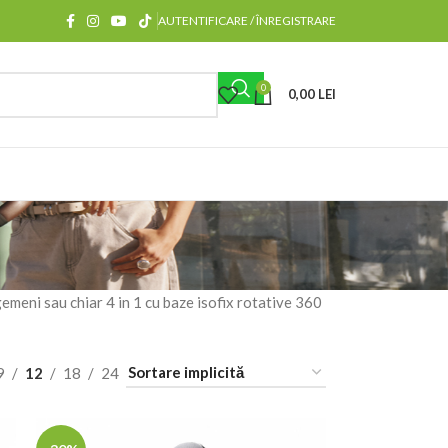
AUTENTIFICARE / ÎNREGISTRARE
0
0,00
LEI
 gemeni sau chiar 4 in 1 cu baze isofix rotative 360
9
12
18
24