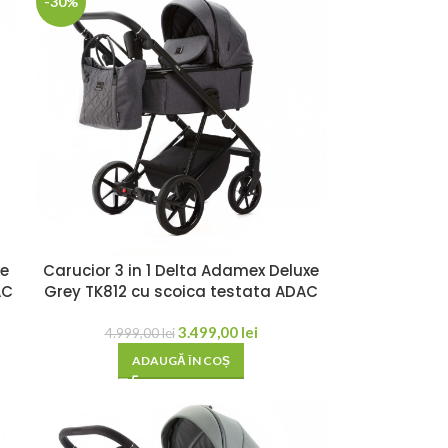
-30%
xe
Carucior 3 in 1 Delta Adamex Deluxe
AC
Grey TK812 cu scoica testata ADAC
3.499,00
lei
4.999,00
lei
ADAUGĂ ÎN COȘ