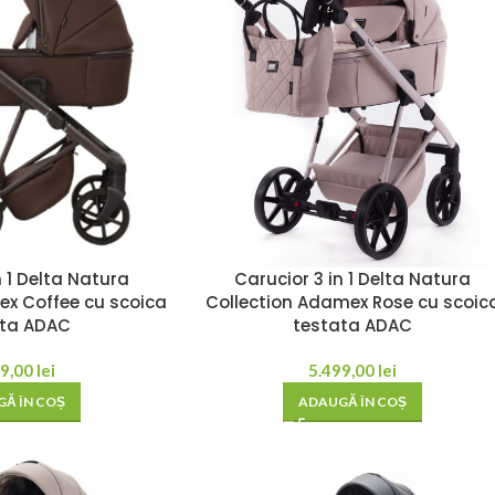
n 1 Delta Natura
Carucior 3 in 1 Delta Natura
ex Coffee cu scoica
Collection Adamex Rose cu scoic
ata ADAC
testata ADAC
99,00
lei
5.499,00
lei
Ă ÎN COȘ
ADAUGĂ ÎN COȘ