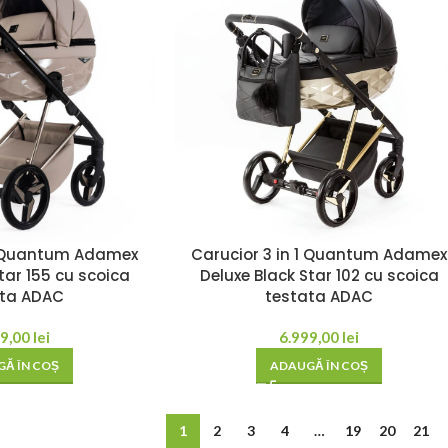
 1 Quantum Adamex
Carucior 3 in 1 Quantum Adamex
tar 155 cu scoica
Deluxe Black Star 102 cu scoica
ata ADAC
testata ADAC
99,00
lei
6.999,00
lei
Ă ÎN COȘ
ADAUGĂ ÎN COȘ
1
2
3
4
…
19
20
21