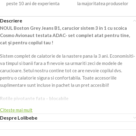
peste 10 ani de experienta
la majoritatea produselor
Descriere
NOUL Boston Grey Jeans B1, carucior sistem 3 in 1 cu scoica
Cosmo Avionaut testata ADAC- set complet atat pentru tine,
cat și pentru copilul tau !
Sistem complet de calatorie de la nastere pana la 3 ani. Economisiti-
va timpul si banii fara a fi nevoie sa urmariti zeci de modele de
carucioare. Setul nostru contine tot ce are nevoie copilul dvs.
pentru o calatorie sigura si confortabila. Toate accesoriile
suplimentare sunt incluse in pachet la un pret accesibil!
Rotile pivotante fata – blocabile
Citeste mai mult
Cu roti pivotante pe fata este usor sa manevrati caruciorul, sa luati
Despre Lolibebe
curbe stranse sau sa faceti cumparaturi intr-un mall. Iar daca doriti
sa faceti o calatorie in mediul rural, puteti bloca intotdeauna rotile
din fata, ceea ce face usor mersul pe teren dur, iar suspensiile isi fac