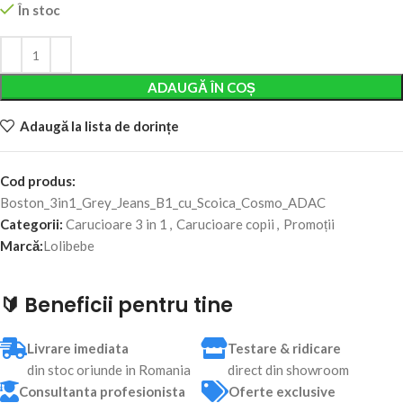
În stoc
Alternative:
ADAUGĂ ÎN COȘ
Adaugă la lista de dorințe
Cod produs:
Boston_3in1_Grey_Jeans_B1_cu_Scoica_Cosmo_ADAC
Categorii:
Carucioare 3 in 1
,
Carucioare copii
,
Promoții
Marcă:
Lolibebe
🔰 Beneficii pentru tine
Livrare imediata
Testare & ridicare
din stoc oriunde in Romania
direct din showroom
Consultanta profesionista
Oferte exclusive