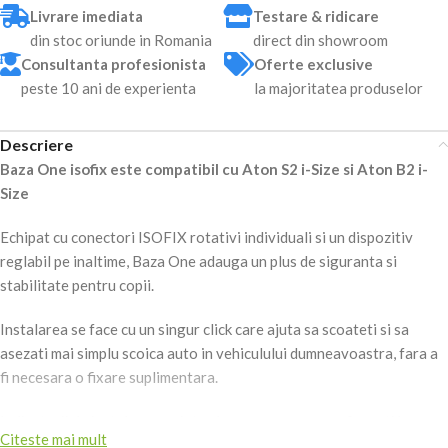
Livrare imediata
Testare & ridicare
din stoc oriunde in Romania
direct din showroom
Consultanta profesionista
Oferte exclusive
peste 10 ani de experienta
la majoritatea produselor
Descriere
Baza One isofix este compatibil cu Aton S2 i-Size si Aton B2 i-
Size
Echipat cu conectori ISOFIX rotativi individuali si un dispozitiv
reglabil pe inaltime, Baza One adauga un plus de siguranta si
stabilitate pentru copii.
Instalarea se face cu un singur click care ajuta sa scoateti si sa
asezati mai simplu scoica auto in vehiculului dumneavoastra, fara a
fi necesara o fixare suplimentara.
Indicatorii de instalare va ajuta, de asemenea, sa configurati baza cu
Citeste mai mult
succes, anuntandu-va cand este in siguranta si gata de folosire.