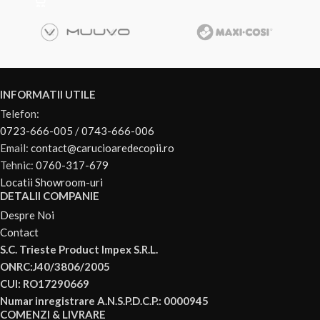
INFORMATII UTILE
Telefon:
0723-666-005
/
0743-666-006
Email:
contact@carucioaredecopii.ro
Tehnic:
0760-317-679
Locatii Showroom-uri
DETALII COMPANIE
Despre Noi
Contact
S.C. Trieste Product Impex S.R.L.
ONRC:J40/3806/2005
CUI: RO17290669
Numar inregistrare A.N.S.P.D.C.P.: 0000945
COMENZI & LIVRARE