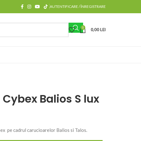
AUTENTIFICARE / ÎNREGISTRARE
0
0,00
LEI
 Cybex Balios S lux
ex pe cadrul carucioarelor Balios si Talos.