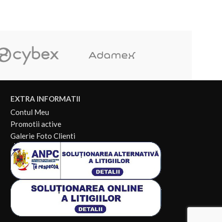
EXTRA INFORMATII
Contul Meu
Promotii active
Galerie Foto Clienti