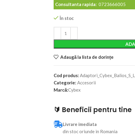
Consultanta rapida:
0723666005
În stoc
Alternative:
ADA
Adaugă la lista de dorințe
Cod produs:
Adaptori_Cybex_Balios_S_
Categorie:
Accesorii
Marcă:
Cybex
🔰 Beneficii pentru tine
Livrare imediata
din stoc oriunde in Romania