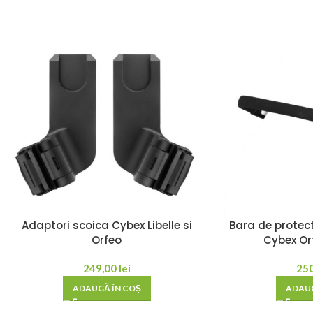
Adaptori scoica Cybex Libelle si
Bara de protect
Orfeo
Cybex Orf
249,00
lei
25
ADAUGĂ ÎN COȘ
ADAUG