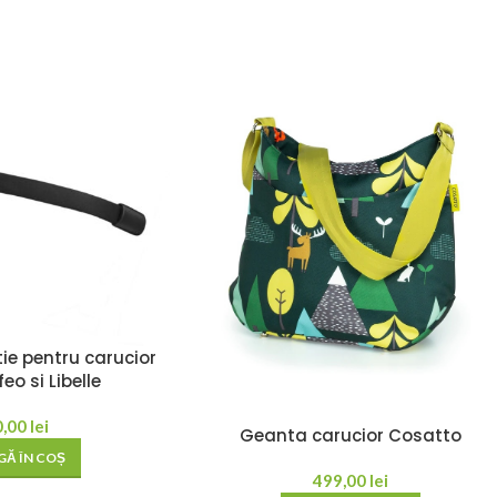
ie pentru carucior
eo si Libelle
0,00
lei
Geanta carucior Cosatto
Ă ÎN COȘ
499,00
lei