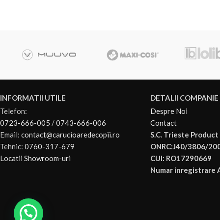
INFORMATII UTILE
DETALII COMPANIE
Telefon:
Despre Noi
0723-666-005
/
0743-666-006
Contact
Email:
contact@carucioaredecopii.ro
S.C. Trieste Product 
Tehnic:
0760-317-679
ONRC:J40/3806/20
Locatii Showroom-uri
CUI: RO17290669
Numar inregistrare A