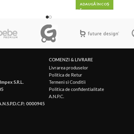
ADAUGĂ ÎN COȘ
COMENZI & LIVRARE
Livrarea produselor
Politica de Retur
Impex S.R.L.
Termeni si Conditii
05
Politica de confidentialitate
A.N.P.C.
.N.S.P.D.C.P.: 0000945