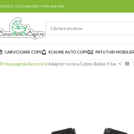
OMENZI:
0723-666-005
/
0743-666-006
CARUCIOARE COPII
SCAUNE AUTO COPII
PATUTURI MOBILIE
Prima pagină
Accesorii
Adaptori scoica Cybex Balios S lux