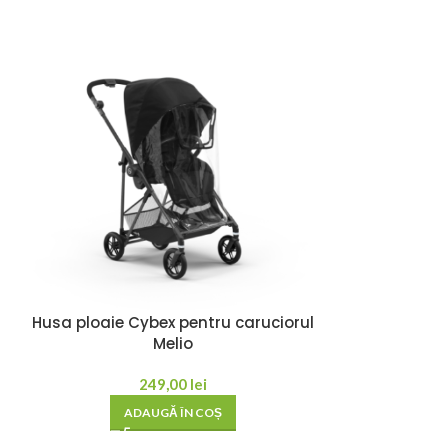
Husa ploaie Cybex pentru caruciorul
Insert caru
Melio
249,00
lei
AD
ADAUGĂ ÎN COȘ