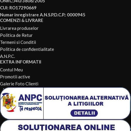
ONRC:J40/3806/2005
CUI: RO17290669
Numar inregistrare A.N.S.P.D.C.P.: 0000945
COMENZI & LIVRARE
Livrarea produselor
Politica de Retur
Termeni si Conditii
Politica de confidentialitate
A.N.P.C.
EXTRA INFORMATII
Contul Meu
Promotii active
Galerie Foto Clienti