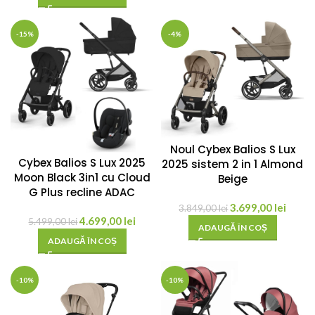
-15%
-4%
Noul Cybex Balios S Lux
Cybex Balios S Lux 2025
2025 sistem 2 in 1 Almond
Moon Black 3in1 cu Cloud
Beige
G Plus recline ADAC
3.699,00
lei
3.849,00
lei
4.699,00
lei
5.499,00
lei
ADAUGĂ ÎN COȘ
ADAUGĂ ÎN COȘ
-10%
-10%