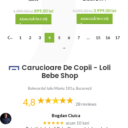
3.999,00
lei
899,00
lei
4.599,00
lei
1.099,00
lei
ADAUGĂ ÎN COȘ
ADAUGĂ ÎN COȘ
←
1
2
3
4
5
6
7
…
15
16
17
→
Carucioare De Copii - Loli
Bebe Shop
Bulevardul Iuliu Maniu 181a, București
4,8
28 reviews
Bogdan Ciuica
★★★★★
acum 10 luni