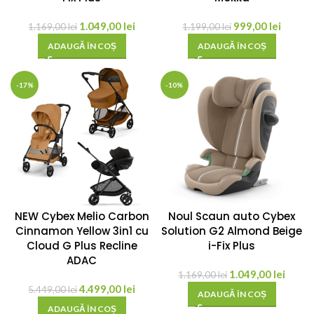
1.049,00
lei
999,00
lei
1.169,00
lei
1.199,00
lei
ADAUGĂ ÎN COȘ
ADAUGĂ ÎN COȘ
-17%
-10%
NEW Cybex Melio Carbon
Noul Scaun auto Cybex
Cinnamon Yellow 3in1 cu
Solution G2 Almond Beige
Cloud G Plus Recline
i-Fix Plus
ADAC
1.049,00
lei
1.169,00
lei
4.499,00
lei
5.449,00
lei
ADAUGĂ ÎN COȘ
ADAUGĂ ÎN COȘ