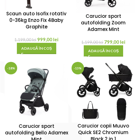
Scaun auto Isofix rotativ
Carucior sport
0-36kg Enzo Fix 4Baby
autofolding Zoom
Graphite
Adamex Mint
999,00
lei
1.199,00
lei
799,00
lei
1.199,00
lei
ADAUGĂ ÎN COȘ
ADAUGĂ ÎN COȘ
-18%
-13%
Carucior copii Muuvo
Carucior sport
Quick SE2 Chromium
autofolding Bello Adamex
Black 2 in 1
Mint