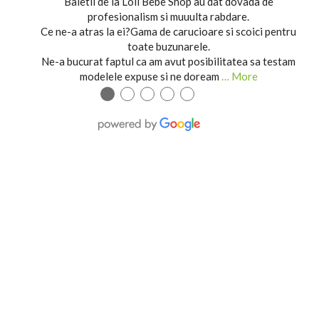
Baietii de la Loli Bebe Shop au dat dovada de
profesionalism si muuulta rabdare.
Ce ne-a atras la ei?Gama de carucioare si scoici pentru
toate buzunarele.
Ne-a bucurat faptul ca am avut posibilitatea sa testam
modelele expuse si ne doream
… More
●
●
●
●
●