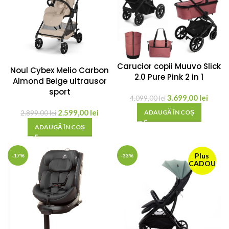
Carucior copii Muuvo Slick
Noul Cybex Melio Carbon
2.0 Pure Pink 2 in 1
Almond Beige ultrausor
sport
3.699,00
lei
4.099,00
lei
2.599,00
lei
ADAUGĂ ÎN COȘ
2.899,00
lei
ADAUGĂ ÎN COȘ
Plus
-17%
-33%
CADOU