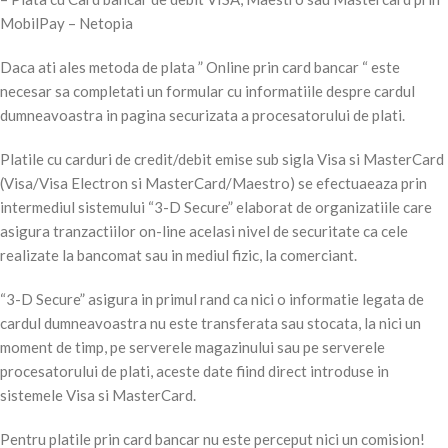
MobilPay – Netopia
Daca ati ales metoda de plata ” Online prin card bancar “ este
necesar sa completati un formular cu informatiile despre cardul
dumneavoastra in pagina securizata a procesatorului de plati.
Platile cu carduri de credit/debit emise sub sigla Visa si MasterCard
(Visa/Visa Electron si MasterCard/Maestro) se efectuaeaza prin
intermediul sistemului “3-D Secure” elaborat de organizatiile care
asigura tranzactiilor on-line acelasi nivel de securitate ca cele
realizate la bancomat sau in mediul fizic, la comerciant.
“3-D Secure” asigura in primul rand ca nici o informatie legata de
cardul dumneavoastra nu este transferata sau stocata, la nici un
moment de timp, pe serverele magazinului sau pe serverele
procesatorului de plati, aceste date fiind direct introduse in
sistemele Visa si MasterCard.
Pentru platile prin card bancar nu este perceput nici un comision!