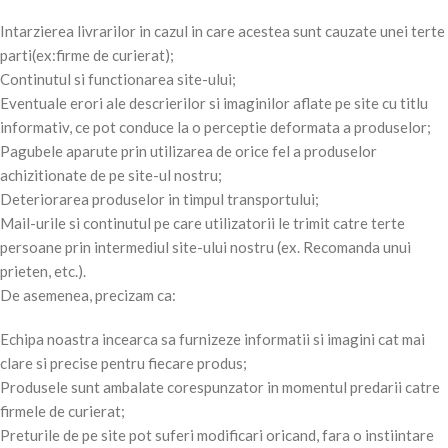
Intarzierea livrarilor in cazul in care acestea sunt cauzate unei terte
parti(ex:firme de curierat);
Continutul si functionarea site-ului;
Eventuale erori ale descrierilor si imaginilor aflate pe site cu titlu
informativ, ce pot conduce la o perceptie deformata a produselor;
Pagubele aparute prin utilizarea de orice fel a produselor
achizitionate de pe site-ul nostru;
Deteriorarea produselor in timpul transportului;
Mail-urile si continutul pe care utilizatorii le trimit catre terte
persoane prin intermediul site-ului nostru (ex. Recomanda unui
prieten, etc.).
De asemenea, precizam ca:
Echipa noastra incearca sa furnizeze informatii si imagini cat mai
clare si precise pentru fiecare produs;
Produsele sunt ambalate corespunzator in momentul predarii catre
firmele de curierat;
Preturile de pe site pot suferi modificari oricand, fara o instiintare