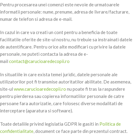
Pentru procesarea unei comenzi este nevoie de urmatoarele
informatii personale: nume, prenume, adresa de livrare/facturare,
numar de telefon si adresa de e-mail.
In cazul in care va creati un cont pentru a beneficia de toate
facilitatile oferite de site-ul nostru, nu trebuie sa instrainati datele
de autentificare. Pentru orice alte modificari cu privire la datele
personale, ne puteti contacta la adresa de e-
mail
contact@carucioaredecopii.ro
In situatiile in care exista temei juridic, datele personale ale
utilizatorilor pot fi transmise autoritatilor abilitate. De asemenea,
site-ul
www.carucioaredecopii.ro
nu poate fi tras la raspundere
pentru pierderea sau copierea informatiilor personale de catre
persoane fara autorizatie, care folosesc diverse modalitati de
interceptare (aparatura si software).
Toate detaliile privind legislatia GDPR le gasiti in
Politica de
confidentialitate
, document ce face parte din prezentul contract.