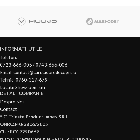
INFORMATII UTILE
Telefon:
0723-666-005
/
0743-666-006
Email:
contact@carucioaredecopii.ro
Tehnic:
0760-317-679
Locatii Showroom-uri
DETALII COMPANIE
Despre Noi
Contact
S.C. Trieste Product Impex S.R.L.
ONRC:J40/3806/2005
CUI: RO17290669
Numar inregistrare A.N.S.P.D.C.P.: 0000945