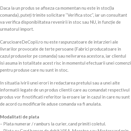
Daca la un produs se afiseza ca momentan nu este in stoc(la
comanda), puteți trimite solicitare ‘’Verifica stoc’’, iar un consultant
va verifica disponibiltatea revenirii in stoc sau NU, in funcție de
urmatorul import.
CarucioareDeCopii.ro nu este raspunzatoare de intarzieri ale
livrarilor provocate de terte persoane (Fabrici producatoare in
cazul produselor pe comanda) sau nelivrarea acestora, iar clientul
isi asuma in totalitate acest risc in momentul efectuarii unei comenzi
pentru produse care nu sunt in stoc.
In situatia ivirii unei erori in redactarea pretului sau a unei alte
informatii legate de un produs clientii care au comandat respectivul
produs vor fi notificati referitor la eroare iar in cazul in care nu sunt
de acord cu modificarile aduse comanda va fi anulata.
Modalitati de plata
– Plata numerar / ramburs la curier, cand primiti coletul.
– Plata cu Card bancar de debit VISA, Maestro sau Mastercard prin