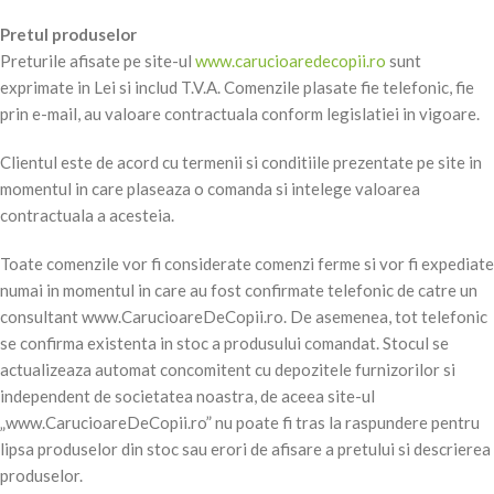
Pretul produselor
Preturile afisate pe site-ul
www.carucioaredecopii.ro
sunt
exprimate in Lei si includ T.V.A. Comenzile plasate fie telefonic, fie
prin e-mail, au valoare contractuala conform legislatiei in vigoare.
Clientul este de acord cu termenii si conditiile prezentate pe site in
momentul in care plaseaza o comanda si intelege valoarea
contractuala a acesteia.
Toate comenzile vor fi considerate comenzi ferme si vor fi expediate
numai in momentul in care au fost confirmate telefonic de catre un
consultant www.CarucioareDeCopii.ro. De asemenea, tot telefonic
se confirma existenta in stoc a produsului comandat. Stocul se
actualizeaza automat concomitent cu depozitele furnizorilor si
independent de societatea noastra, de aceea site-ul
„www.CarucioareDeCopii.ro” nu poate fi tras la raspundere pentru
lipsa produselor din stoc sau erori de afisare a pretului si descrierea
produselor.